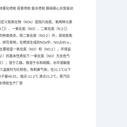
体雾化喷枪 尿素喷枪 氨水喷枪 脱硝离心水泵驱动
x的定义氮氧化物（NOx）是指只由氮、氧两种元素
２〇）、一氧化氮（NO）、二氧化氮（N２〇
）的种类很多，除二氧化氮（NO２）外，其他氮氧
研究表明，在燃烧生成的NOx中，NO占95﹪，
主要就是一氧化氮（NO）和（NO２），环境监
２）的基本性质如下.一氧化氮（NO）为无色气
-151.7℃）；溶于乙醇。微溶于水和硫酸，水中溶解度
1℃温度时为红棕色，有刺鼻气体；在21.1℃以下
6.01，熔点-11.2℃.沸点21.2℃，蒸汽压
氨水喷枪生产厂家