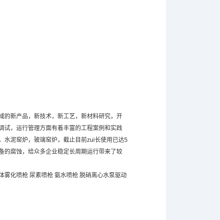
域的新产品，新技术，新工艺，新材料研究，开
调试，运行管理方面有着丰富的工程案例和实践
水泥窑炉，玻璃窑炉，截止目前zui长使用已达5
备的腐蚀，给众多企业稳定长周期运行带来了较
体雾化喷枪 尿素喷枪 氨水喷枪 脱硝离心水泵驱动