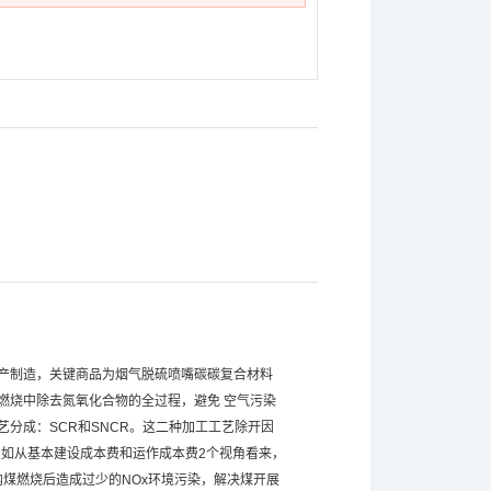
产制造，关键商品为烟气
脱硫喷嘴
碳碳复合材料
燃烧中除去氮氧化合物的全过程，避免 空气污染
分成：SCR和SNCR。这二种加工工艺除开因
假如从基本建设成本费和运作成本费2个视角看来，
内煤燃烧后造成过少的NOx环境污染，解决煤开展