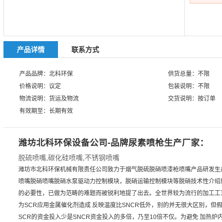
产品详情
联系方式
产品品牌：北科环保
供货总量：不限
价格说明：议定
包装说明：不限
物流说明：货运及物流
交货说明：按订单
有效期至：长期有效
潍坊北科环保设备公司-品牌尿素喷枪生产厂家：
脱硫喷嘴
,
碳化硅喷嘴
,
不锈钢喷嘴
潍坊市北科环保机械有限责任公司致力于烟气脱硫脱硝喷漆枪喷嘴产品研发生
喷嘴脱硝喷嘴脱硝水泵驱动力控制模块，脱硝运输控制模块等脱硝技术性介绍
的必要性，已做为范畴的难题而被锐利地提了出去。全世界较为流行的加工工艺
为SCR应用金属催化剂造成 反映温度比SNCR低外，别的并无很大区别，但
SCR的资金投入少是SNCR资金投入的多倍，乃至10倍不仅。为避免 加热炉