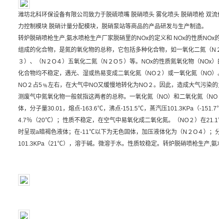
潍坊北科环保设备有限公司致力于
脱硫喷嘴
脱硝喷头 雾化喷头 脱硝喷枪 双流
力控制模块 脱硝计量分配模块，脱硝泵站等商品的产品研发与生产制造。
转炉脱硝喷枪生产,氨水喷枪生产厂家脱硝里的NOx的定义和 NOx的性质NO
组成的化合物，是氮的氧化物的总称，它包括多种化合物，如一氧化二氮（N
３）、（N２O４）五氧化二氮（N２O５）等。NOx的性质氮氧化物（NOx
化合物均不稳定，遇光、湿或热易变成二氧化氮（NO２）或一氧化氮（NO）。
NO２占5﹪左右，在大气中NO又缓慢地转化为NO２。因此，造成大气污染的
测废气中氮氧化物一般就指这两者的总称。一氧化氮（NO）和二氧化氮（NO
体，分子量30.01，熔点-163.6℃，沸点-151.5℃，蒸汽压101.3KPa（
4.7％（20℃）；性质不稳定，在空气中易氧化成二氧化氮。（NO２）在21.
时呈现a暗褐色液体；在-11℃以下为无色固体，加压液体化为（N２O４）；分子量4
101.3KPa（21℃），溶于碱。微溶于水。性质较稳定。转炉脱硝喷枪生产,