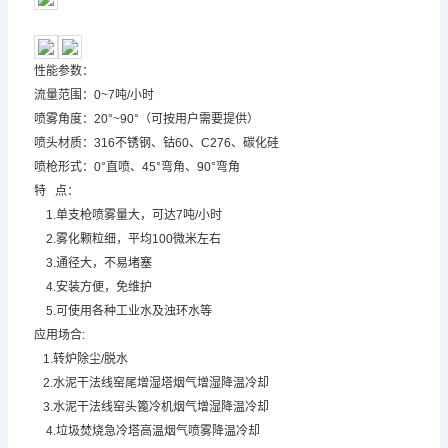
性能参数：
流量范围：0~7吨/小时
喷雾角度：20°~90°（可按用户需要提供）
喷头材质：316不锈钢、钴60、C276、碳化硅
喷枪形式：0°直喷、45°弯角、90°弯角
特 点：
1.单支枪喷雾量大，可达7吨/小时
2.雾化颗粒细，平均100微米左右
3.通径大，不易堵塞
4.安装方便，免维护
5.可使用各种工业水及浊环水等
应用场合:
1.转炉除尘/脱水
2.水泥干法线窑尾增湿塔烟气增湿降温冷却
3.水泥干法线窑头篦冷机烟气增湿降温冷却
4.垃圾焚烧急冷塔高温烟气喷雾降温冷却