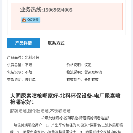
业务热线:15069694005
产品详情
联系方式
产品品牌：北科环保
供货总量：不限
价格说明：议定
包装说明：不限
物流说明：货运及物流
交货说明：按订单
有效期至：长期有效
大同尿素喷枪哪家好-北科环保设备-电厂尿素喷
枪哪家好：
脱硫喷嘴
,
碳化硅喷嘴
,
不锈钢喷嘴
垃圾焚烧喷枪-脱硝喷枪-降温喷枪请看这里！
垃圾焚烧喷枪简介：1、产生平均粒径为70微米 “微雾”的二流体扇形喷
嘴。2、喷雾角度变动小流量调整范围较大。3、喷雾形状全区域内的粒