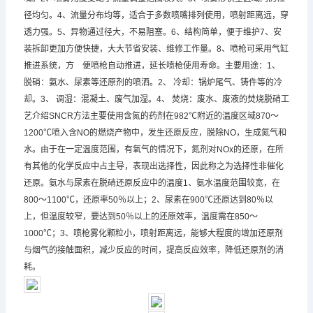
径均匀。4、流量分布均等，适合于多数喷嘴排列使用，喷射距离远，穿
透力强。5、异物通过径大，不易阻塞。6、结构简单，便于维护7、安
装拆卸更加方便快捷，大大节省安装、维修工作量。8、喷枪可采用气缸
推进系统，方 便喷枪自动推进，延长喷枪使用寿命。主要用途：1、
脱硝：氨水、尿素等还原剂的喷洒。2、 冷却：锅炉尾气、铸件等的冷
却。3、 调湿：混凝土、废气加湿。4、 焚烧：废水、废液的焚烧脱硝工
艺介绍SNCR方法主要使用含氮的药剂在982℃附近的温度区域870～
1200℃喷入含NO的燃烧产物中，发生还原反应，脱除NO，生成氮气和
水。由于在一定温度范围，有氧气的情况下，氮剂对NOx的还原，在所
有其他的化学反应中占主导，表现出选择性，因此称之为选择性非催化
还原。氨水与尿素在脱硝还原反应中的温度1、氨水温度范围较宽，在
800～1100℃，还原率50％以上；2、尿素在900℃还原达到80％以
上，但温度较窄，要达到50％以上的还原效率，温度需在850～
1000℃；3、喷枪雾化颗粒小，喷射距离远，能够大程度的增加还原剂
与烟气的接触面积，减少反应的时间，提高反应效率，降低还原剂的消
耗。