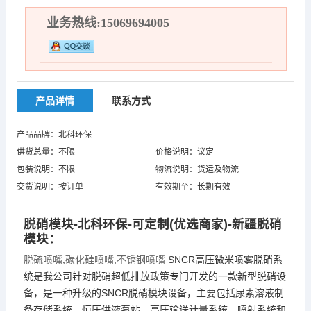
业务热线:15069694005
产品详情
联系方式
产品品牌：北科环保
供货总量：不限
价格说明：议定
包装说明：不限
物流说明：货运及物流
交货说明：按订单
有效期至：长期有效
脱硝模块-北科环保-可定制(优选商家)-新疆脱硝
模块：
脱硫喷嘴
,
碳化硅喷嘴
,
不锈钢喷嘴
SNCR高压微米喷雾脱硝系
统是我公司针对脱硝超低排放政策专门开发的一款新型脱硝设
备，是一种升级的SNCR脱硝模块设备，主要包括尿素溶液制
备存储系统、恒压供液泵站、高压输送计量系统、喷射系统和