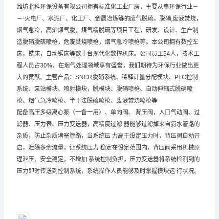
潍坊北科环保设备有限公司拥有标准化工业厂房，主要从事环保行业－
－-火电厂、水泥厂、化工厂、金属冶炼等的废气脱硫，脱硝,废液焚烧，
烟气急冷，高炉煤气脱，煤气精脱硫等项目工程，研发、设计、生产制
造脱硝脱硫喷枪，危废焚烧喷枪，烟气急冷喷枪等。本公司拥有数控车
床，铣床，自动锯床等数十台现代化数控机床。公司员工54人，技术工
程人员占30%，在烟气处理领域享有盛誉，我们期待为环保行业做出更
大的贡献。主营产品：SNCR脱硝系统、稀释计量分配模块、PLC控制
系统、泵站模块、喷射模块，脱模块、脱硝喷枪、自动伸缩式脱硝喷
枪、烟气急冷喷枪、半干法脱硫喷枪、废液焚烧喷枪等
配备高压多级离心泵（一备一用）、单向阀、 背压阀，入口气动阀、过
滤器、压力表、压力变送器，高精度过滤 器能够过滤掉来自氨水管路的
杂质，防止杂质堵塞管路，当系统压 力高于设定压力时，背压阀自动开
启，泄除多余流量，让系统压力 稳定在设定范围内，背压阀采用机械原
理泄压，安全稳定，不增加 系统控制负担，压力变送器将系统检测到的
压力即时传送到控制系统，系统操作人员能够及时掌握模块运 行状况。