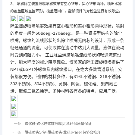
3、 喷雾除尘装置喷嘴喷雾效果有空心锥形，实心锥形两种。喷出水雾
的覆盖区域呈圆环形，覆盖范围广，能够很好的对粉尘进行有效除尘。
除尘螺旋喷嘴喷雾效果有空心锥形和实心锥形两种形状，喷射
的角度一般为60&deg;-170&deg;。是一种紧凑型结构的除尘
喷嘴，螺纹的流线形状的出除尘喷嘴无内芯的设计，形成一条
畅通通道的流道，可使液体在流动中达到大流量，液体在流动
时受到的阻力小。 工业除尘螺旋喷嘴流线形状的畅通流道设
计，能大程度的减少阻塞现象。博美家的除尘螺旋喷嘴提供了
NPT或BSPT外螺纹及内螺纹接口，在绝大多数管道系统上安
装都很方便。制作的材料多种，有316L不锈钢、316不锈钢、
303不锈钢、304不锈钢、黄铜、陶瓷、碳化硅、聚四氟乙
烯、聚偏二氟乙烯等。多种材料各有各的特点，应用广泛。
上一条：
碳化硅|碳化硅螺旋喷嘴|北科环保质量保证
下一条：
脱硫喷头定制-脱硫喷头-北科环保-环保协会推介