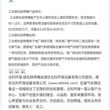
工业
碳化硅喷嘴
产品特点：
工业
碳化硅喷嘴
能产生空心锥形和实心锥形喷雾形状，喷流角度为
90°-120°。这种紧凑的喷流器可使液体在给定尺寸的管道上达到流量，
在3巴的压力下，流量从5.5升至4140升/分；
工业
碳化硅喷嘴
应用：
工业
碳化硅喷嘴
用于电厂脱硫方面，除去电厂烟气中的二氧化硫及一些
污染气体，燃煤电厂的烟气和燃煤联合循环中燃气供燃气轮机燃用都有
一项共同任务，即脱硫除硝(当然还有除尘)。电厂排出的不经脱硫除硝的
烟气直接污染大气环境，而联合循环的燃气不经净化处理则会祸害燃气
轮机的热端部件．其排气也会污染环境。
北科环保,
碳化硅喷嘴
由潍坊北科环保设备有限公司提供。潍
坊北科环保设备有限公司（www.sdbkhb.com）在废气处理设
备这一领域倾注了无限的热忱和激情，北科环保一直以客户为
中心、为客户创造价值的理念、以品质、服务来赢得市场，衷
心希望能与社会各界合作，共创成功，共创辉煌。相关业务欢
迎垂询，联系人：张工。