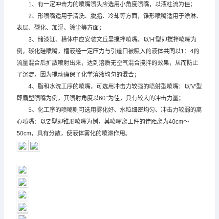
1、有一定冲击力的喷嘴喷头应选用小角度喷嘴，以液柱流为佳；
2、形喷嘴适用于清洗、脱脂、冷却等方面，锥形喷嘴适用于漂淋、
表层、磷化、加湿、除尘等方面；
3、储漆缸、槽体中应安装文丘里搅拌喷嘴。以'H'型即搅拌喷嘴为
例，
碳化硅喷嘴
，槽液经一定压力与引道口被吸入的液体共同以1：4的
流量混合后扩散喷射出来，达到溶质无空气混合搅拌的效果，从而防止
了沉淀，因为搅动确保了化学溶液均匀的混合；
4、脂和水洗工序的喷嘴，可选用冲击力较强的喷射型喷嘴：以'V'型
即扇型喷嘴为例，其喷射角度以60°为佳，具有较大的冲击力量；
5、化工序的喷嘴则可选用雾化好、水粒细密均匀、冲击力较弱的离
心喷嘴：以'Z'型即锥形喷嘴为例，其喷嘴离工件的佳距离为40cm～
50cm，具有分散，使液体雾化的喷淋作用。