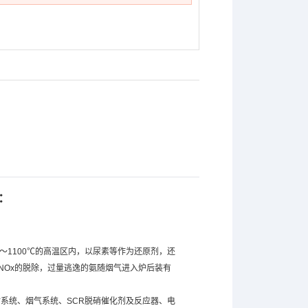
：
50～1100℃的高温区内，以尿素等作为还原剂，还
NOx的脱除，过量逃逸的氨随烟气进入炉后装有
射系统、烟气系统、SCR脱硝催化剂及反应器、电