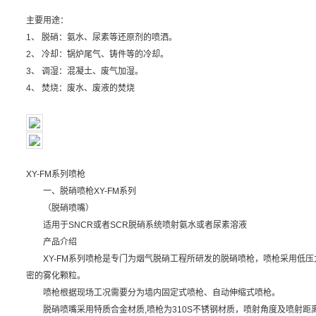
主要用途：
1、 脱硝：氨水、尿素等还原剂的喷洒。
2、 冷却：锅炉尾气、铸件等的冷却。
3、 调湿：混凝土、废气加湿。
4、 焚烧：废水、废液的焚烧
XY-FM系列喷枪
一、脱硝喷枪XY-FM系列
（脱硝喷嘴）
适用于SNCR或者SCR脱硝系统喷射氨水或者尿素溶液
产品介绍
XY-FM系列喷枪是专门为烟气脱硝工程所研发的脱硝喷枪，喷枪采用低压
密的雾化颗粒。
喷枪根据现场工况需要分为墙内固定式喷枪、自动伸缩式喷枪。
脱硝喷嘴采用特质合金材质,喷枪为310S不锈钢材质，喷射角度及喷射距