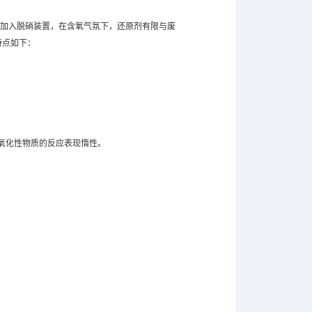
艺下加入脱硝装置，在含氧气氛下，还原剂有限与废
特点如下：
。
他氧化性物质的反应表现惰性。