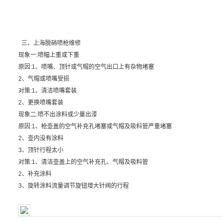
三、上海脱硝喷枪维修
现象一:喷幅上重或下重
原因:1、喷嘴、顶针或气帽的空气出口上有杂物堵塞
2、气帽或喷嘴受损
对策:1、清洁喷嘴套装
2、更换喷嘴套装
现象二:喷不出涂料或少量出漆
原因:1、枪壶盖的空气补充孔堵塞或气帽及吸料管严重堵塞
2、壶内没有涂料
3、顶针行程太小
对策:1、清洁壶盖上的空气补充孔、气帽及吸料管
2、补充涂料
3、旋转涂料流量调节旋钮增大针阀的行程