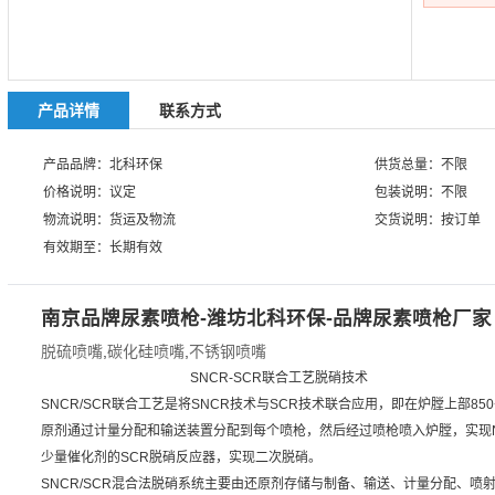
产品详情
联系方式
产品品牌：北科环保
供货总量：不限
价格说明：议定
包装说明：不限
物流说明：货运及物流
交货说明：按订单
有效期至：长期有效
南京品牌尿素喷枪-潍坊北科环保-品牌尿素喷枪厂家
脱硫喷嘴
,
碳化硅喷嘴
,
不锈钢喷嘴
SNCR-SCR联合工艺脱硝技术
SNCR/SCR联合工艺是将SNCR技术与SCR技术联合应用，即在炉膛上部8
原剂通过计量分配和输送装置分配到每个喷枪，然后经过喷枪喷入炉膛，实现
少量催化剂的SCR脱硝反应器，实现二次脱硝。
SNCR/SCR混合法脱硝系统主要由还原剂存储与制备、输送、计量分配、喷